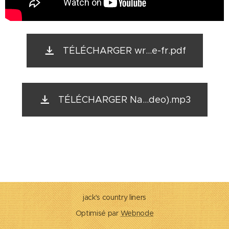
TÉLÉCHARGER wr...e-fr.pdf
TÉLÉCHARGER Na...deo).mp3
jack's country liners
Optimisé par
Webnode