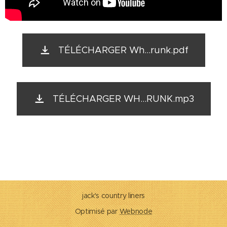
TÉLÉCHARGER Wh...runk.pdf
TÉLÉCHARGER WH...RUNK.mp3
jack's country liners
Optimisé par
Webnode