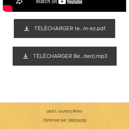
TÉLÉCHARGER te...m-ez.pdf
TÉLÉCHARGER Be...deo).mp3
jack's country liners
Optimisé par
Webnode