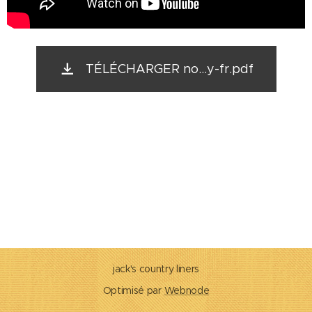
TÉLÉCHARGER no...y-fr.pdf
jack's country liners
Optimisé par
Webnode