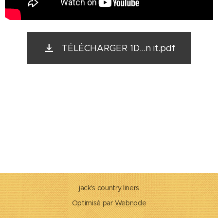
TÉLÉCHARGER 1D...n it.pdf
jack's country liners
Optimisé par
Webnode