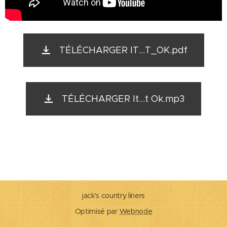
TÉLÉCHARGER IT...T_OK.pdf
TÉLÉCHARGER It...t Ok.mp3
jack's country liners
Optimisé par
Webnode