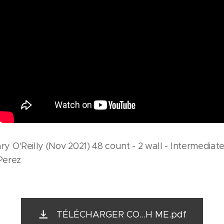
 O'Reilly (Nov 2021) 48 count - 2 wall - Intermediate
 Perez
TÉLÉCHARGER CO...H ME.pdf